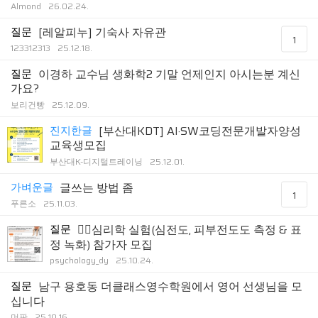
Almond
26.02.24.
질문
[레알피누] 기숙사 자유관
1
123312313
25.12.18.
질문
이경하 교수님 생화학2 기말 언제인지 아시는분 계신
가요?
보리건빵
25.12.09.
진지한글
[부산대KDT] AI·SW코딩전문개발자양성
교육생모집
부산대K-디지털트레이닝
25.12.01.
가벼운글
글쓰는 방법 좀
1
푸른소
25.11.03.
질문
🙋‍♀️심리학 실험(심전도, 피부전도도 측정 & 표
정 녹화) 참가자 모집
psychology_dy
25.10.24.
질문
남구 용호동 더클래스영수학원에서 영어 선생님을 모
십니다
머판
25.10.16.