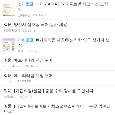
진지한글
✨ FLY ASIA 2026 글로벌 서포터즈 모집
✨
삼다수킹
26.06.19.
질문
양산시 삼호동 국어 강사 채용
평범한30대
26.06.12.
가벼운글
☘️기프티콘 제공☘️ 심리학 연구 참가자 모
집
8.8
26.05.21.
질문
에브리타임 계정 구매
adlfnalvknea
26.04.10.
질문
에브리타임 계정 구매
dlflfxdf
26.02.28.
질문
[거탑학원(센텀)] 중등 수학 강사를 구합니다.
아들리느
26.02.25.
질문
[레알피누] 토마토 < 치즈오븐스파게티 파는곳 없어졌
나요?