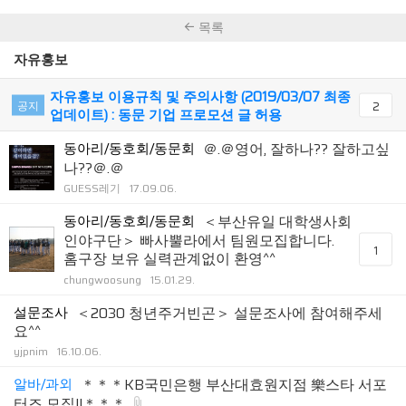
목록
자유홍보
자유홍보 이용규칙 및 주의사항 (2019/03/07 최종
공지
2
업데이트) : 동문 기업 프로모션 글 허용
동아리/동호회/동문회
＠.＠영어, 잘하나?? 잘하고싶
나??＠.＠
GUESS레기
17.09.06.
동아리/동호회/동문회
＜부산유일 대학생사회
인야구단＞ 빠사뿔라에서 팀원모집합니다.
1
홈구장 보유 실력관계없이 환영^^
chungwoosung
15.01.29.
설문조사
＜2030 청년주거빈곤＞ 설문조사에 참여해주세
요^^
yjpnim
16.10.06.
알바/과외
＊＊＊KB국민은행 부산대효원지점 樂스타 서포
터즈 모집!!＊＊＊