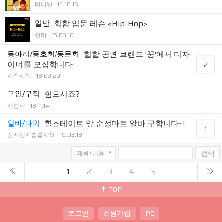
비니빈
14.10.16.
일반
힙합 입문 레슨 <Hip-Hop>
인마
15.03.16.
동아리/동호회/동문회
힙합 공연 브랜드 '꿍'에서 디자
이너를 모집합니다
2
시작시작
18.03.29.
구인/구직
힘드시죠?
개성파
18.11.14.
알바/과외
힐스테이트 앞 순정마트 알바 구합니다~!
1
전자렌지밥솥사요
19.03.18.
검색
1
2
3
4
5
TOP
로그인
회원가입
PC