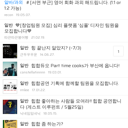
알바/과외
＃[서면 부근] 영어 회화 과외 해드립니다. (1:1 or
1:2 가능)
recon
19.05.07.
일반
💙[창업팀원 모집] 심리 플랫폼 '심풀' 디자인 팀원을
모집합니다💙
따끈따끈붕어빵
21.02.19.
일반
힝 끝난지 알았지? (~7/3)
1
근두우우운
14.06.27.
일반
힙합듀오 Part time cooks가 부산에 옵니다!
constellatinnnn
19.03.01.
일반
힙합공연 기획에 함께할 팀원을 모집합니다.
rmlee
17.01.22.
일반
힙합 좋아하는 사람들 모여라!! 힙합 공연합니
다 (게스트 이루펀트 / 5월25일)
닉네임임네닉
18.05.15.
일반
힙합 좀 하는가?