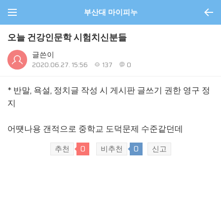
부산대 마이피누
오늘 건강인문학 시험치신분들
글쓴이
2020.06.27. 15:56
137
0
* 반말, 욕설, 정치글 작성 시 게시판 글쓰기 권한 영구 정
지
어떗나용 갠적으로 중학교 도덕문제 수준같던데
추천
0
비추천
0
신고