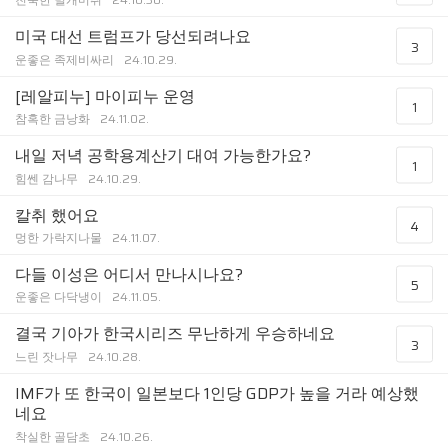
미국 대선 트럼프가 당선되려나요
3
운좋은 족제비싸리
24.10.29.
[레알피누] 마이피누 운영
1
참혹한 금낭화
24.11.02.
내일 저녁 공학용계산기 대여 가능한가요?
1
힘쎈 감나무
24.10.29.
칼취 했어요
4
멍한 가락지나물
24.11.07.
다들 이성은 어디서 만나시나요?
5
운좋은 다닥냉이
24.11.05.
결국 기아가 한국시리즈 무난하게 우승하네요
3
느린 잣나무
24.10.28.
IMF가 또 한국이 일본보다 1인당 GDP가 높을 거라 예상했
네요
착실한 골담초
24.10.26.