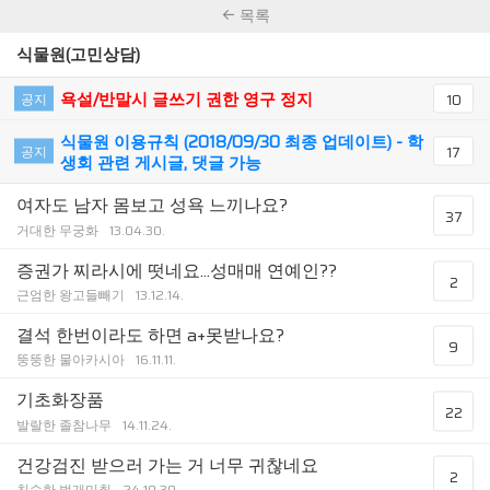
목록
식물원(고민상담)
욕설/반말시 글쓰기 권한 영구 정지
공지
10
식물원 이용규칙 (2018/09/30 최종 업데이트) - 학
공지
17
생회 관련 게시글, 댓글 가능
여자도 남자 몸보고 성욕 느끼나요?
37
거대한 무궁화
13.04.30.
증권가 찌라시에 떳네요...성매매 연예인??
2
근엄한 왕고들빼기
13.12.14.
결석 한번이라도 하면 a+못받나요?
9
뚱뚱한 물아카시아
16.11.11.
기초화장품
22
발랄한 졸참나무
14.11.24.
건강검진 받으러 가는 거 너무 귀찮네요
2
친숙한 벌개미취
24.10.30.