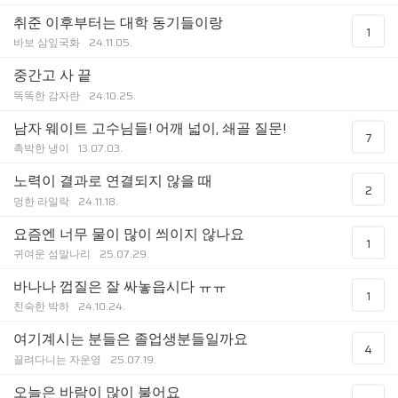
취준 이후부터는 대학 동기들이랑
1
바보 삼잎국화
24.11.05.
중간고 사 끝
똑똑한 감자란
24.10.25.
남자 웨이트 고수님들! 어깨 넓이, 쇄골 질문!
7
촉박한 냉이
13.07.03.
노력이 결과로 연결되지 않을 때
2
멍한 라일락
24.11.18.
요즘엔 너무 물이 많이 씌이지 않나요
1
귀여운 섬말나리
25.07.29.
바나나 껍질은 잘 싸놓읍시다 ㅠㅠ
1
친숙한 박하
24.10.24.
여기계시는 분들은 졸업생분들일까요
4
끌려다니는 자운영
25.07.19.
오늘은 바람이 많이 불어요