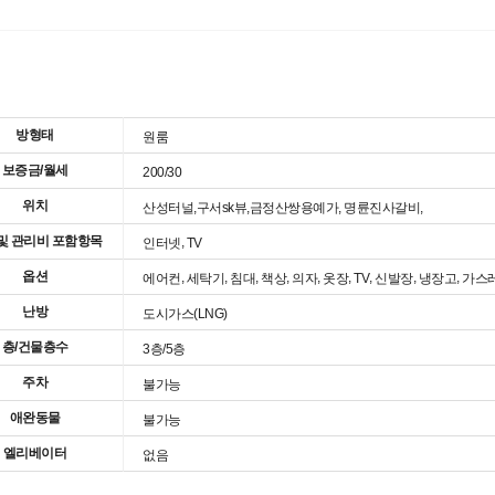
취업
시설이용
맞춤법검사기
도서관좌석정보
방형태
원룸
이러닝(공무원강좌 등)
시설사용신청
순환버스노선/시간
보증금/월세
200/30
e-Book
위치
산성터널,구서sk뷰,금정산쌍용예가, 명륜진사갈비,
및 관리비 포함항목
,
인터넷
TV
옵션
,
,
,
,
,
,
,
,
,
에어컨
세탁기
침대
책상
의자
옷장
TV
신발장
냉장고
가스
난방
도시가스(LNG)
층/건물층수
3층/5층
주차
불가능
애완동물
불가능
엘리베이터
없음