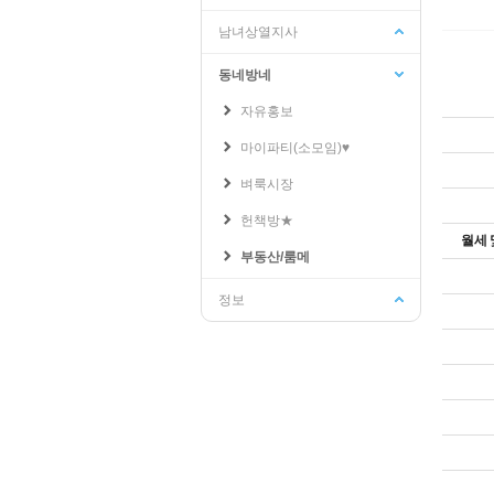
남녀상열지사
동네방네
학교관련
수강신청/성적
자유홍보
기숙사
교양교육원
인터넷증명발급
성적조회
마이파티(소모임)♥
웹메일
수강신청/희망과목담기
벼룩시장
학생지원시스템
수강편람
PLMS
수강가능학점조회
헌책방★
월세 
학교공지사항
부동산/룸메
학사일정
정보