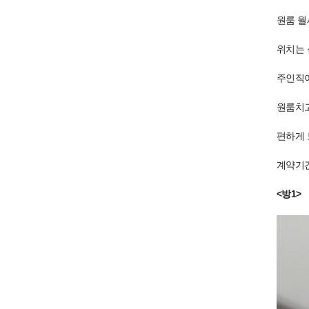
원룸 월세
위치는 
주인직이
원룸치고
편하게 보
계약기간
<방1>