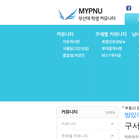
Skip Navigation
커뮤니티
주제별 커뮤니티
남
자유게시판
취업진로상담★
식물원(고민상담)
부대앞게시판
졸업생/직장인
BEST게시글
마이피누
공지사항
* 부동산 
커뮤니티
OPEN
방있
FAQ(자주묻는질문)
불성실강의후기
구서
커뮤니티
주제별 커뮤니티
락희뮤직