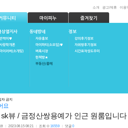
소개
광고/제휴
이용
커뮤니티
마이피누
즐겨찾기
녀상열지사
동네방네
정보
반짝이♥
자유홍보
강의후기정보
사랑학개론
마이파티(소모임)♥
자취방후기정보
마이러버(소개팅)
벼룩시장
시간표작성도우미
헌책방★
부동산/룸메
업자 금지
어요
sk뷰 / 금정산쌍용예가 인근 원룸입니다
큐
2023.08.15 08:21
조회 수
16559
댓글
0