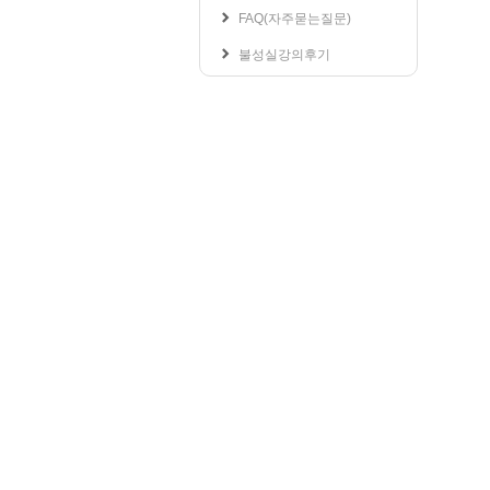
학교공지사항
FAQ(자주묻는질문)
학사일정
불성실강의후기