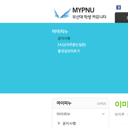
Skip Navigation
마이피누
공지사항
FAQ(자주묻는질문)
불성실강의후기
학교관련
수강신청/성적
기숙사
교양교육원
이미
마이피누
OPEN
인터넷증명발급
성적조회
웹메일
수강신청/희망과목담기
마이피누
빗자루
학생지원시스템
수강편람
공지사항
PLMS
수강가능학점조회