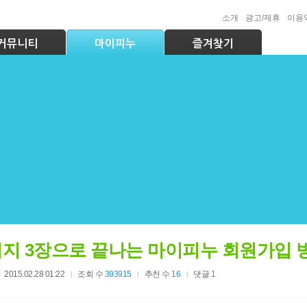
부동산/룸메
소개
광고/제휴
이용
커뮤니티
마이피누
즐겨찾기
취업
시설이용
맞춤법검사기
도서관좌석정보
지 3장으로 끝나는 마이피누 회원가입 
이러닝(공무원강좌 등)
시설사용신청
순환버스노선/시간
2015.02.28 01:22
조회 수
393915
추천 수
16
댓글
1
e-Book