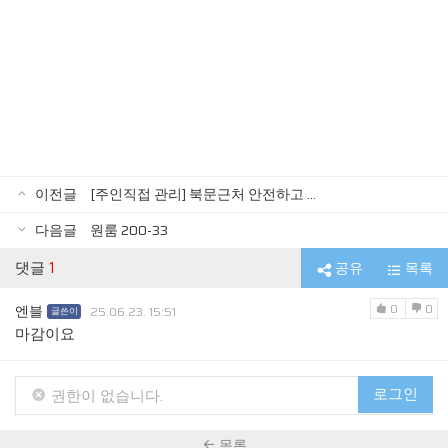
이전글
[주인직접 관리] 북문근처 안전하고 ...
다음글
원룸 200-33
댓글
1
공유
목록
0
0
엔블
25.06.23. 15:51
글쓴이
마감이요
로그인
권한이 없습니다.
목록