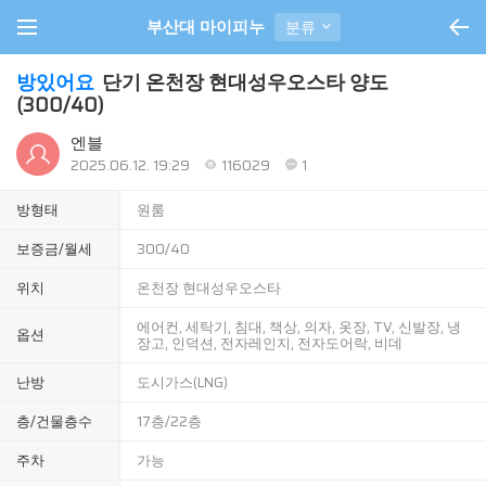
부산대 마이피누
분류
방있어요
단기 온천장 현대성우오스타 양도
(300/40)
엔블
2025.06.12. 19:29
116029
1
방형태
원룸
보증금/월세
300/40
위치
온천장 현대성우오스타
에어컨, 세탁기, 침대, 책상, 의자, 옷장, TV, 신발장, 냉
옵션
장고, 인덕션, 전자레인지, 전자도어락, 비데
난방
도시가스(LNG)
층/건물층수
17층/22층
주차
가능