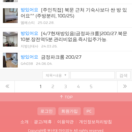
방있어요
[주인직접] 북문 근처 기숙사보다 싼 방 있
어요^^ (주방분리, 100/25)
엠에스티
25.02.28.
방있어요
[4/7현재방있음|금정파크룸]200/27.북문
10분.장전역5분.관리비없음.즉시입주가능.
지방산대사
24.03.26.
방있어요
금정파크룸 200/27
Grh038
24.06.04.
검색
1
2
3
4
5
TOP
로그인
회원가입
PC
소개
광고/제휴
이용약관
개인정보처리방침
Copyright©
부산대 마이피누
All rights reserved.