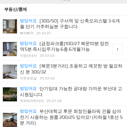
부동산/룸메
방있어요
[300/50] 구서역 앞 신축오피스텔 3-6개
월 단기 거주하실분 구합니다.
삐약삐약
25.03.07.
방있어요
[금정파크룸]100/27.북문10분.장전
역5분.즉시입주가능.6층.6개월가능.
1
지방산대사
25.03.03.
방있어요
[북문3분거리] 조용하고 깨끗한 방 필요하
신 분 300/32
자유로운삶
25.03.02.
방있어요
단기임대 가능한 공대랑 가까운 부산대 고
시원입니다
우하하아하아아
25.07.09.
방있어요
부산대학교 후문 최정인플라워 건물 심야
전기 사용하는 원룸 200/25 있어요! (지하철 1호선 5
분 거리)