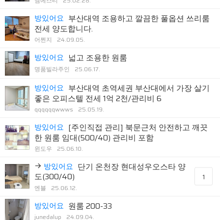
엠에스티
25.02.28.
방있어요
부산대역 조용하고 깔끔한 풀옵션 쓰리룸
전세 양도합니다.
어쩐지
24.09.05.
방있어요
넓고 조용한 원룸
명품빌라주인
25.06.17.
방있어요
부산대역 초역세권 부산대에서 가장 살기
좋은 오피스텔 전세 1억 2천/관리비 6
qqqqqqwwws
25.05.19.
방있어요
[주인직접 관리] 북문근처 안전하고 깨끗
한 원룸 임대(500/40) 관리비 포함
윈도우
25.06.10.
방있어요
단기 온천장 현대성우오스타 양
도(300/40)
1
엔블
25.06.12.
방있어요
원룸 200-33
junedalup
24.09.04.