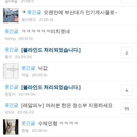
즐KIN즐
21.08.11.
웃긴글
오랜만에 부산대가 인기게시물로~
봄이예요
21.05.14.
웃긴글
ㅋㅋㅋㅋㅋㅋ미치겟네
Sonny
20.10.19.
웃긴글
[블라인드 처리되었습니다.]
2
웽꾸
20.09.29.
웃긴글
닉값
19살
20.09.10.
웃긴글
[블라인드 처리되었습니다.]
4
둥둥가
20.09.04.
웃긴글
[레알피누] 여러분 한은 청소부 지원하세요
55
12122
20.06.22.
웃긴글
수제인형 ㅋㅋㅋㅋ
짱첼
20.06.14.