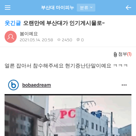
부산대 마이피누
분류
웃긴글
오랜만에 부산대가 인기게시물로~
봄이예요
2021.05.14. 20:58
2450
0
첨부
(1)
얼른 잡아서 참수해주세요 현기증난단말이예요 ㅋㅋㅋ