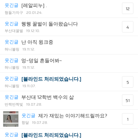
웃긴글
[레알피누] .
12
형들가자구
20.01.24.
웃긴글
웽웽 꿀벌이 돌아왔습니다
4
부산대꿀벌
19.12.10.
웃긴글
난 아직 윙크중
혀니블링
19.11.12.
웃긴글
엉~덩일 흔들어봐~
혀니블링
19.11.12.
웃긴글
[블라인드 처리되었습니다.]
5
혀니블링
19.11.07.
웃긴글
부산대 12학번 백수의 삶
51
반짝반짝빛
19.07.28.
웃긴글
제가 재밌는 이야기해드릴까요?
1
항달
19.07.28.
웃긴글
[블라인드 처리되었습니다.]