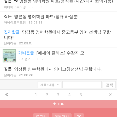
질문
📢 명륜동 영어학원 파트/정직원 (시간/페이 협의가능)
아에이오우오앵
25.09.23.
질문
명륜동 영어학원 파트/정규 하실분!
아에이오우오앵
25.09.22.
진지한글
당감동 영어학원에서 중고등부 영어 선생님 구합
니다!!!
날아라곰
25.09.11.
가벼운글
[에세이 클래스] 수강자 모
도서관2
25.08.26.
질문
양정동 영수학원에서 영어코칭선생님 구합니다.
날아라곰
25.08.26.
검색
1
2
3
4
5
TOP
로그인
회원가입
PC