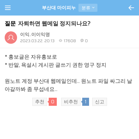
부산대 마이피누
분류
질문
자퇴하면 웹메일 정지되나요?
이익..이이익명
2023.03.22. 20:13
17608
0
* 홍보글은 자유홍보로
* 반말, 욕설시 게시판 글쓰기 권한 영구 정지
원노트 계정 부산대 웹메일인데... 원노트 파일 싸그리 날
아갈까봐 좀 무섭네요...
추천
0
비추천
1
신고