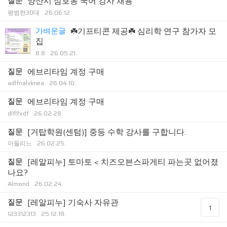
질문
양산시 삼호동 국어 강사 채용
평범한30대
26.06.12.
가벼운글
☘️기프티콘 제공☘️ 심리학 연구 참가자 모
집
8.8
26.05.21.
질문
에브리타임 계정 구매
adlfnalvknea
26.04.10.
질문
에브리타임 계정 구매
dlflfxdf
26.02.28.
질문
[거탑학원(센텀)] 중등 수학 강사를 구합니다.
아들리느
26.02.25.
질문
[레알피누] 토마토 < 치즈오븐스파게티 파는곳 없어졌
나요?
Almond
26.02.24.
질문
[레알피누] 기숙사 자유관
1
123312313
25.12.18.