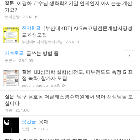
질문
이경하 교수님 생화학2 기말 언제인지 아시는분 계신
가요?
보리건빵
25.12.09.
진지한글
[부산대KDT] AI·SW코딩전문개발자양성
교육생모집
부산대K-디지털트레이닝
25.12.01.
가벼운글
글쓰는 방법 좀
1
푸른소
25.11.03.
질문
🙋‍♀️심리학 실험(심전도, 피부전도도 측정 & 표
정 녹화) 참가자 모집
psychology_dy
25.10.24.
질문
남구 용호동 더클래스영수학원에서 영어 선생님을 모
십니다
머판
25.10.16.
웃긴글
응애
망령
25.10.05.