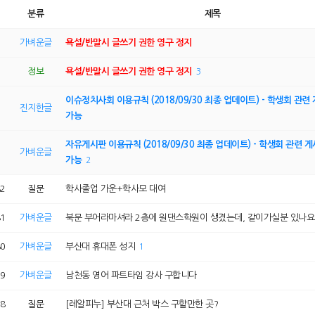
분류
제목
가벼운글
욕설/반말시 글쓰기 권한 영구 정지
취업
시설이용
정보
욕설/반말시 글쓰기 권한 영구 정지
3
맞춤법검사기
도서관좌석정보
이러닝(공무원강좌 등)
시설사용신청
이슈정치사회 이용규칙 (2018/09/30 최종 업데이트) - 학생회 관련
순환버스노선/시간
진지한글
가능
e-Book
자유게시판 이용규칙 (2018/09/30 최종 업데이트) - 학생회 관련 게
가벼운글
가능
2
2
질문
학사졸업 가운+학사모 대여
1
가벼운글
북문 부어라마셔라 2층에 원댄스학원이 생겼는데, 같이가실분 있나요
0
가벼운글
부산대 휴대폰 성지
1
9
가벼운글
남천동 영어 파트타임 강사 구합니다
8
질문
[레알피누] 부산대 근처 박스 구할만한 곳?