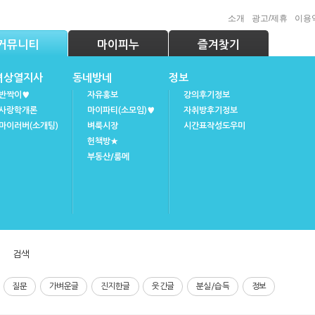
소개
광고/제휴
이용
커뮤니티
마이피누
즐겨찾기
녀상열지사
동네방네
정보
반짝이♥
자유홍보
강의후기정보
사랑학개론
마이파티(소모임)♥
자취방후기정보
마이러버(소개팅)
벼룩시장
시간표작성도우미
헌책방★
부동산/룸메
검색
질문
가벼운글
진지한글
웃긴글
분실/습득
정보