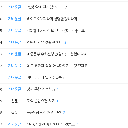
7
가벼운글
PC방 알바 관심있으신분~?
6
가벼운글
바이오소재과학과 생명환경화학과
3
5
가벼운글
4출 휴대폰성지 오랜만에갔는데 좋네요
1
4
가벼운글
효원재 자유 생활관 차이
2
3
가벼운글
★중등부 수학선생님(알바) 모집합니다★
2
가벼운글
학교 경관이 점점 아름다워지는 것 같아요
1
1
가벼운글
에타 아이디 빌려주실분 ㅠㅠ
0
가벼운글
정시 추합 기숙사??
1
9
질문
토익 졸업요건 시기
1
8
질문
군e러닝 성적 처리 관련
2
7
진지한글
1년 6개월간 휴학하며 한 것들....
4