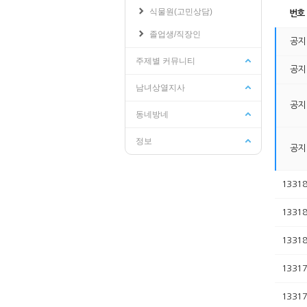
식물원(고민상담)
번호
졸업생/직장인
공지
학교관련
수강신청/성적
주제별 커뮤니티
공지
기숙사
교양교육원
남녀상열지사
인터넷증명발급
성적조회
웹메일
수강신청/희망과목담기
공지
동네방네
학생지원시스템
수강편람
PLMS
수강가능학점조회
정보
공지
학교공지사항
학사일정
13318
13318
13318
13317
13317