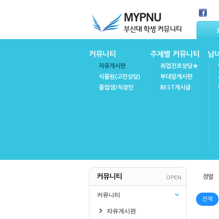
Skip Navigation
커뮤니티
주제별 커뮤니티
남
자유게시판
취업진로상담★
식물원(고민상담)
부대앞게시판
졸업생/직장인
BEST게시글
마이피누
공지사항
커뮤니티
정렬
OPEN
FAQ(자주묻는질문)
불성실강의후기
커뮤니티
전체
자유게시판