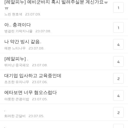
[레알피누] 예비군바지 혹시 빌려주실분 계신가요ㅠ
ㅠ
1
느린 현호색
23.07.09.
아... 충격이다
1
병걸린 가락지나물
23.07.08.
나 약간 빙시 같음..
4
예쁜 느티나무
23.07.08.
[레알피누] .
4
뛰어난 중국패모
23.07.08.
대기업 입사하고 교육중인데
2
초조한 유자나무
23.07.06.
에타보면 너무 혐오스럽다
4
야릇한 큰괭이밥
23.07.05.
.
2
화려한 곤달비
23.07.05.
.