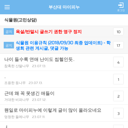
부산대 마이피누
로그인
식물원(고민상담)
욕설/반말시 글쓰기 권한 영구 정지
공지
10
식물원 이용규칙 (2018/09/30 최종 업데이트) - 학
공지
17
생회 관련 게시글, 댓글 가능
나이 들수록 연애 난이도 씹헬인듯..
4
참혹한 산딸나무
23.07.13.
..
1
조용한 등나무
23.07.13.
근데 왜 꼭 못생긴 애들이
2
거대한 비파나무
23.07.12.
웬일로 마이피누에 이렇게 글이 많이 올라오네요
3
멍청한 들메나무
23.07.11.
ㅓ