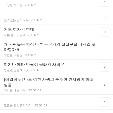
1
고상한 벽오동
23.07.11.
.
5
센스있는 금식나무
23.07.11.
저도 여자긴 한데
9
나쁜 홀아비꽃대
23.07.11.
왜 사람들은 항상 다른 누군가의 잘잘못을 따지길 좋
아할까요
1
태연한 나팔꽃
23.07.11.
여기나 에타 반짝이 올라간 사람은
2
병걸린 잔털제비꽃
23.07.09.
[레알피누] 나도 여친 사귀고 순수한 찐사랑이 하고
싶음
4
섹시한 배롱나무
23.07.09.
.
4
교활한 연잎꿩의다리
23.07.09.