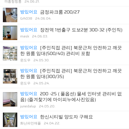
꺄흥헝힝훙
24.06.21.
방있어요
금정파크룸 200/27
Grh038
24.06.04.
방있어요
장전역 1번출구 도보2분 300-32 (주인직)
mask
24.06.03.
방있어요
[주인직접 관리] 북문근처 안전하고 깨끗
한 원룸 임대(500/40) 관리비 포함
윈도우
24.05.30.
방있어요
[주인직접 관리] 북문근처 안전하고 깨끗
한 원룸 임대(300/35)
윈도우
24.05.24.
방있어요
200 -25 ( 풀옵션) 물세 인터넷 관리비 없
음) (즐겨찿기에 마이피누에사진있음)
junedalup
24.05.20.
방있어요
한신시티빌 양도자 구해요
화난파인애플
24.04.22.