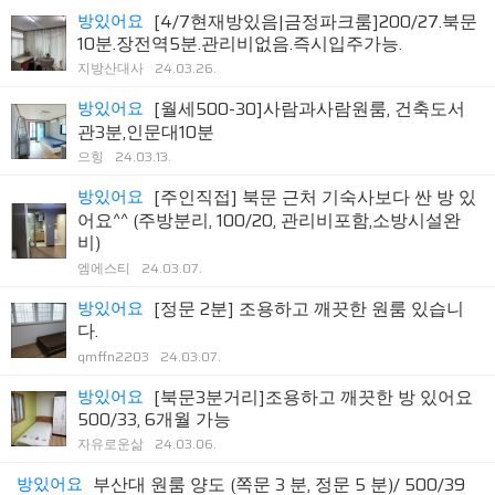
방있어요
[4/7현재방있음|금정파크룸]200/27.북문
10분.장전역5분.관리비없음.즉시입주가능.
지방산대사
24.03.26.
방있어요
[월세500-30]사람과사람원룸, 건축도서
관3분,인문대10분
으힝
24.03.13.
방있어요
[주인직접] 북문 근처 기숙사보다 싼 방 있
어요^^ (주방분리, 100/20, 관리비포함,소방시설완
비)
엠에스티
24.03.07.
방있어요
[정문 2분] 조용하고 깨끗한 원룸 있습니
다.
qmffn2203
24.03.07.
방있어요
[북문3분거리]조용하고 깨끗한 방 있어요
500/33, 6개월 가능
자유로운삶
24.03.06.
방있어요
부산대 원룸 양도 (쪽문 3 분, 정문 5 분)/ 500/39