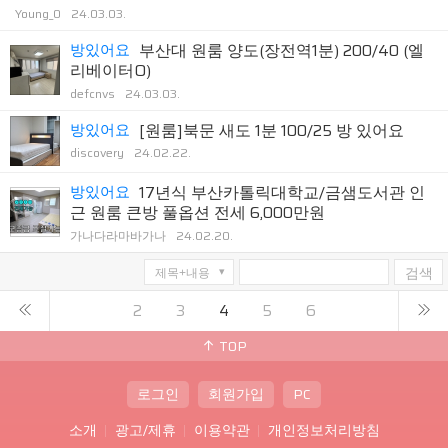
Young_0
24.03.03.
방있어요
부산대 원룸 양도(장전역1분) 200/40 (엘
리베이터O)
defcnvs
24.03.03.
방있어요
[원룸]북문 새도 1분 100/25 방 있어요
discovery
24.02.22.
방있어요
17년식 부산카톨릭대학교/금샘도서관 인
근 원룸 큰방 풀옵션 전세 6,000만원
가나다라마바가나
24.02.20.
검색
2
3
4
5
6
TOP
로그인
회원가입
PC
소개
광고/제휴
이용약관
개인정보처리방침