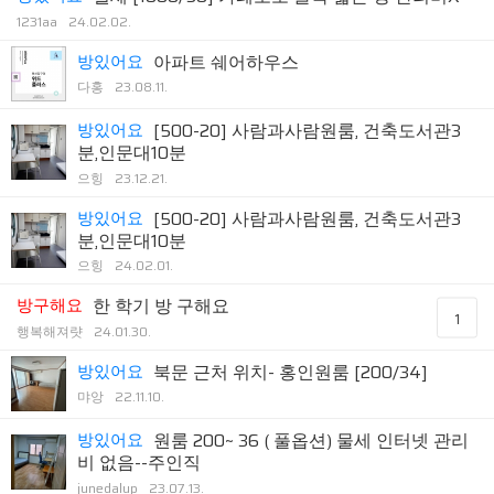
1231aa
24.02.02.
방있어요
아파트 쉐어하우스
다홍
23.08.11.
방있어요
[500-20] 사람과사람원룸, 건축도서관3
분,인문대10분
으힝
23.12.21.
방있어요
[500-20] 사람과사람원룸, 건축도서관3
분,인문대10분
으힝
24.02.01.
방구해요
한 학기 방 구해요
1
행복해져럇
24.01.30.
방있어요
북문 근처 위치- 홍인원룸 [200/34]
먀앙
22.11.10.
방있어요
원룸 200~ 36 ( 풀옵션) 물세 인터넷 관리
비 없음--주인직
junedalup
23.07.13.