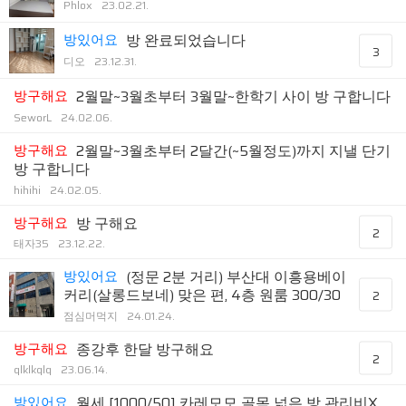
Phlox
23.02.21.
방있어요
방 완료되었습니다
3
디오
23.12.31.
방구해요
2월말~3월초부터 3월말~한학기 사이 방 구합니다
SeworL
24.02.06.
방구해요
2월말~3월초부터 2달간(~5월정도)까지 지낼 단기
방 구합니다
hihihi
24.02.05.
방구해요
방 구해요
2
태자35
23.12.22.
방있어요
(정문 2분 거리) 부산대 이흥용베이
커리(살롱드보네) 맞은 편, 4층 원룸 300/30
2
점심머먹지
24.01.24.
방구해요
종강후 한달 방구해요
2
qlklkqlq
23.06.14.
방있어요
월세 [1000/50] 카레모모 골목 넓은 방 관리비X