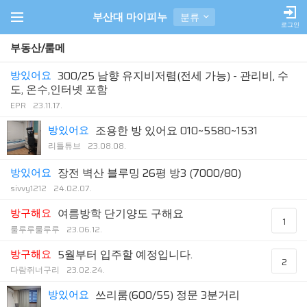
부산대 마이피누
분류
로그인
부동산/룸메
방있어요
300/25 남향 유지비저렴(전세 가능) - 관리비, 수
도, 온수,인터넷 포함
EPR
23.11.17.
방있어요
조용한 방 있어요 010~5580~1531
리틀튜브
23.08.08.
방있어요
장전 벽산 블루밍 26평 방3 (7000/80)
sivvy1212
24.02.07.
방구해요
여름방학 단기양도 구해요
1
룰루루룰루루
23.06.12.
방구해요
5월부터 입주할 예정입니다.
2
다람쥐너구리
23.02.24.
방있어요
쓰리룸(600/55) 정문 3분거리