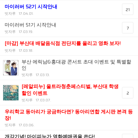
마이러버 52기 시작안내
21
빗자루
17.04.01.
마이러버 51기 시작안내
7
빗자루
17.03.19.
[마감] 부산대 배달음식점 전단지를 올리고 영화 보자!
빗자루
17.03.18.
부산 에릭남&홍대광 콘서트 초대 이벤트 및 특별할
인
빗자루
17.03.13.
[레알피누] 울트라청춘페스티벌, 부산대 학생
할인 이벤트
2
빗자루
17.03.07.
우리학교 동아리가 궁금하다면? 동아리연합 게시판 본격 등
장!
빗자루
17.03.06.
개강기념! 마이피누가 영화예매권을 쏜다!