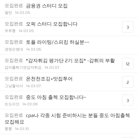
모집완료
금융권 스터디 모집
열반
14.03.05.
모집완료
오픽 스터디 모집합니다
3
푸루룽
14.03.05.
모집완료
토플 라이팅/스피킹 하실분~~
경영손병대
14.03.06.
모집완료
*감자튀김 평가단 2기 모집* -감튀의 부활
12
감자를튀기면감자튀김
14.03.07.
모집완료
온천천조깅+맛집투어
2
그냥좋아서
14.03.07.
모집완료
중도 아침 출첵 모집합니다~
3
또도리안
14.03.08.
모집완료
cpa나 각종 시험 준비하시는 분들 중도 아침출첵
모집해요
뿡뿡
14.03.10.