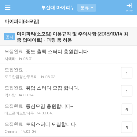
부산대 마이피누
분류
로그인
마이파티(소모임)
마이파티(소모임) 이용규칙 및 주의사항 (2018/10/14 최
공지
종 업데이트) - 과팅 등 허용
모집완료
중도 출첵 스터디 충원합니다.
시에라
14.03.01.
모집완료
.
1
도도한금정산두루미
14.03.02.
모집완료
취업 스터디 모집 합니다.
1
막사탕
14.03.04.
모집완료
등산모임 충원합니다~
6
배고픈바오밥나무
14.03.04.
모집완료
토익스터디 모집합니다.
3
Criminal
14.03.04.