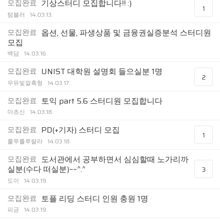
모집완료
기상스터디 모집합니다!! :)
1
텀블러
14.03.13.
모집완료
옵션, 선물, 파생상품 및 금융권실증분석 스터디원
모집
백담
14.03.16.
모집완료
UNIST 대학원 설명회 들으실분 1명
2
우유빛깔흑형
14.03.17.
모집완료
토익 part 5.6 스터디원 모집합니다
마초신
14.03.18.
모집완료
PD(+기자) 스터디 모집
1
룰루룰루랄라
14.03.18.
모집완료
도서관에서 공부하면서 심심할때 노가리까
실분(수다 떠실분)~~^.^
3
도이
14.03.19.
모집완료
토플 리딩 스터디 인원 충원 1명
피긍
14.03.19.