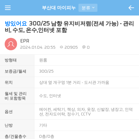
부산대 마이피누
분류
방있어요
300/25 남향 유지비저렴(전세 가능) - 관리
비, 수도, 온수,인터넷 포함
EPR
2024.01.04. 20:55
20905
0
방형태
원룸
보증금/월세
300/25
위치
상대 옆 개구멍 1분 거리 - 도서관 가까움
월세 및 관리
수도, 인터넷
비 포함항목
에어컨, 세탁기, 책상, 의자, 옷장, 신발장, 냉장고, 인덕
옵션
션, 전자도어락, 정수기, CCTV
난방
기타
층/건물층수
0층/0층