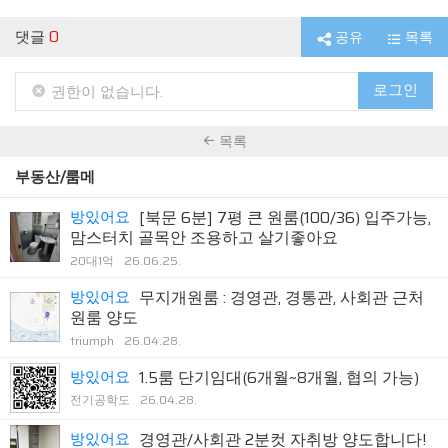
댓글
0
공유
목록
로그인
권한이 없습니다.
목록
부동산/룸메
방있어요
[북문 6분] 7평 큰 원룸(100/36) 입주가능,
맘스터치 골목안 조용하고 살기좋아요
20대1억
26.06.25.
방있어요
무지개원룸 : 경영관, 경통관, 사회관 근처
원룸 양도
triumph
26.04.28.
방있어요
1.5룸 단기임대(6개월~8개월, 협의 가능)
전기공학도
26.04.28.
방있어요
경영관/사회관 2분컷 자취방 양도합니다!