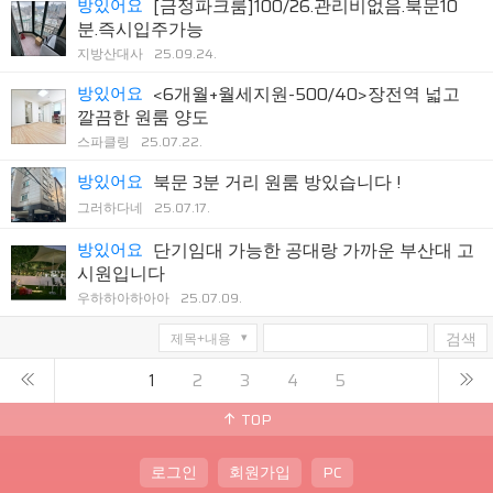
방있어요
[금정파크룸]100/26.관리비없음.북문10
분.즉시입주가능
지방산대사
25.09.24.
방있어요
<6개월+월세지원-500/40>장전역 넓고
깔끔한 원룸 양도
스파클링
25.07.22.
방있어요
북문 3분 거리 원룸 방있습니다 !
그러하다네
25.07.17.
방있어요
단기임대 가능한 공대랑 가까운 부산대 고
시원입니다
우하하아하아아
25.07.09.
검색
1
2
3
4
5
TOP
로그인
회원가입
PC