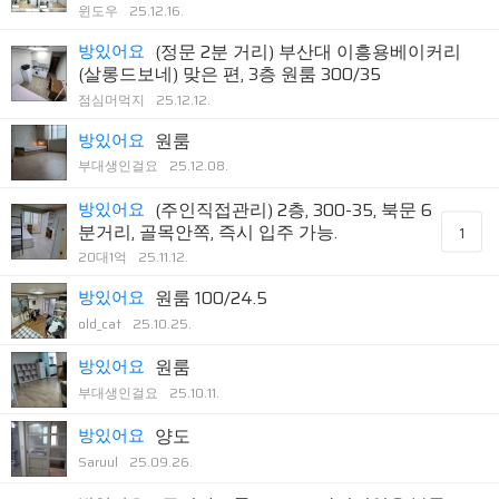
윈도우
25.12.16.
방있어요
(정문 2분 거리) 부산대 이흥용베이커리
(살롱드보네) 맞은 편, 3층 원룸 300/35
점심머먹지
25.12.12.
방있어요
원룸
부대생인걸요
25.12.08.
방있어요
(주인직접관리) 2층, 300-35, 북문 6
분거리, 골목안쪽, 즉시 입주 가능.
1
20대1억
25.11.12.
방있어요
원룸 100/24.5
old_cat
25.10.25.
방있어요
원룸
부대생인걸요
25.10.11.
방있어요
양도
Saruul
25.09.26.