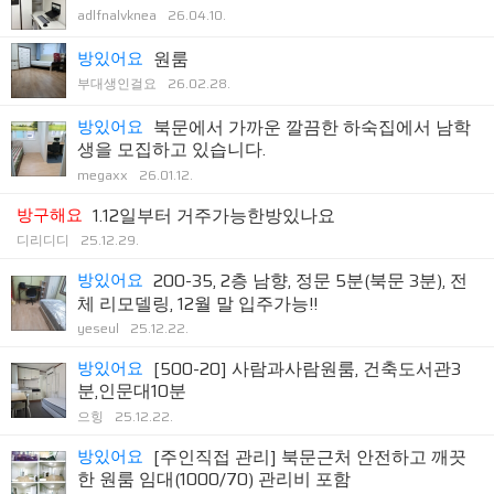
adlfnalvknea
26.04.10.
방있어요
원룸
부대생인걸요
26.02.28.
방있어요
북문에서 가까운 깔끔한 하숙집에서 남학
생을 모집하고 있습니다.
megaxx
26.01.12.
방구해요
1.12일부터 거주가능한방있나요
디리디디
25.12.29.
방있어요
200-35, 2층 남향, 정문 5분(북문 3분), 전
체 리모델링, 12월 말 입주가능!!
yeseul
25.12.22.
방있어요
[500-20] 사람과사람원룸, 건축도서관3
분,인문대10분
으힝
25.12.22.
방있어요
[주인직접 관리] 북문근처 안전하고 깨끗
한 원룸 임대(1000/70) 관리비 포함