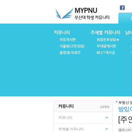
Skip Navigation
커뮤니티
주제별 커뮤니티
남
자유게시판
취업진로상담★
식물원(고민상담)
부대앞게시판
졸업생/직장인
BEST게시글
마이피누
공지사항
* 부동산 
커뮤니티
OPEN
방있
FAQ(자주묻는질문)
불성실강의후기
[주
커뮤니티
주제별 커뮤니티
엠에스티