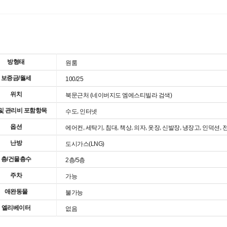
취업
시설이용
맞춤법검사기
도서관좌석정보
방형태
원룸
이러닝(공무원강좌 등)
시설사용신청
순환버스노선/시간
보증금/월세
100/25
e-Book
위치
북문근처 (네이버지도 엠에스티빌라 검색)
및 관리비 포함항목
,
수도
인터넷
옵션
,
,
,
,
,
,
,
,
,
에어컨
세탁기
침대
책상
의자
옷장
신발장
냉장고
인덕션
난방
도시가스(LNG)
층/건물층수
2층/5층
주차
가능
애완동물
불가능
엘리베이터
없음