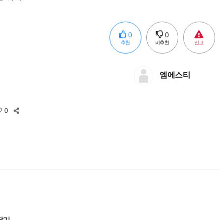
0
0
추천
비추천
신고
엠에스티
0
달기