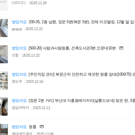
디리디디
2025.12.29
방있어요
200-35, 2층 남향, 정문 5분(북문 3분), 전체 리모델링, 12월 말 
yeseul
2025.12.22
방있어요
[500-20] 사람과사람원룸, 건축도서관3분,인문대10분
으힝
2025.12.22
방있어요
[주인직접 관리] 북문근처 안전하고 깨끗한 원룸 임대(1000/70)
윈도우
2025.12.16
방있어요
(정문 2분 거리) 부산대 이흥용베이커리(살롱드보네) 맞은 편, 3층 원
점심머먹지
2025.12.12
방있어요
원룸
부대생인걸요
2025.12.08