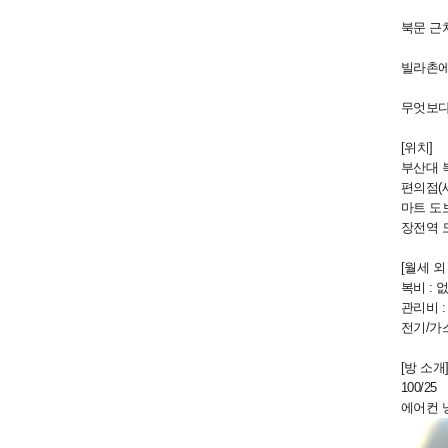
북문 근
빌라촌에
무엇보다
[위치]
부산대 
편의점(
마트 도
장전역 
[월세 외
복비 :
관리비 :
전기/가
[방 소개
100/25
에어컨 