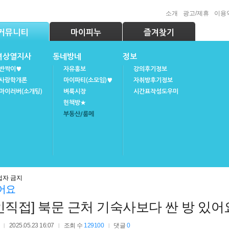
소개
광고/제휴
이용
커뮤니티
마이피누
즐겨찾기
녀상열지사
동네방네
정보
반짝이♥
자유홍보
강의후기정보
사랑학개론
마이파티(소모임)♥
자취방후기정보
마이러버(소개팅)
벼룩시장
시간표작성도우미
헌책방★
부동산/룸메
업자 금지
어요
인직접] 북문 근처 기숙사보다 싼 방 있어요^^
2025.05.23 16:07
조회 수
129100
댓글
0