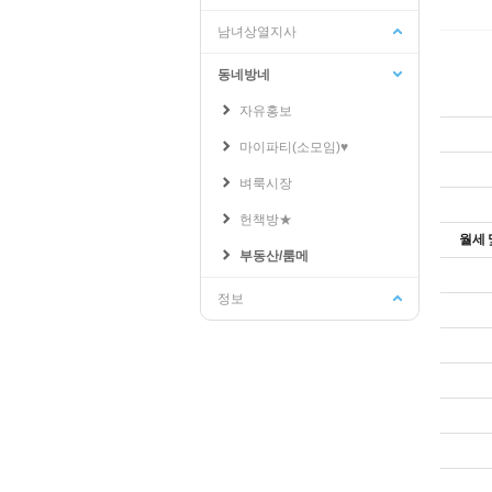
남녀상열지사
동네방네
학교관련
수강신청/성적
자유홍보
기숙사
교양교육원
인터넷증명발급
성적조회
마이파티(소모임)♥
웹메일
수강신청/희망과목담기
벼룩시장
학생지원시스템
수강편람
PLMS
수강가능학점조회
헌책방★
월세 
학교공지사항
부동산/룸메
학사일정
정보