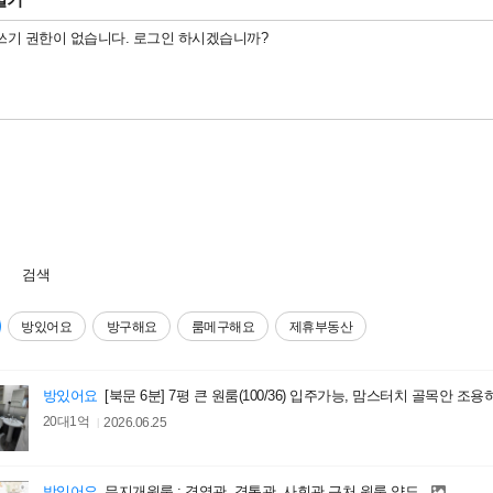
검색
방있어요
방구해요
룸메구해요
제휴부동산
방있어요
[북문 6분] 7평 큰 원룸(100/36) 입주가능, 맘스터치 골목안 
20대1억
2026.06.25
방있어요
무지개원룸 : 경영관, 경통관, 사회관 근처 원룸 양도