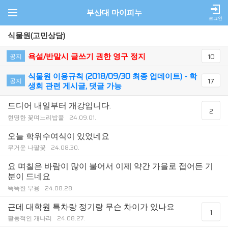
부산대 마이피누
로그인
식물원(고민상담)
욕설/반말시 글쓰기 권한 영구 정지
공지
10
식물원 이용규칙 (2018/09/30 최종 업데이트) - 학
공지
17
생회 관련 게시글, 댓글 가능
드디어 내일부터 개강입니다.
2
현명한 꽃며느리밥풀
24.09.01.
오늘 학위수여식이 있었네요
무거운 나팔꽃
24.08.30.
요 며칠은 바람이 많이 불어서 이제 약간 가을로 접어든 기
분이 드네요
똑똑한 부용
24.08.28.
근데 대학원 특차랑 정기랑 무슨 차이가 있나요
1
활동적인 개나리
24.08.27.