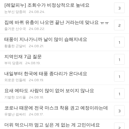
[레알피누] 조회수가 비정상적으로 높네요
3
눈부신 당종려
24.08.24.
집에 바퀴 유충이 나오면 끝난 거라는데 맞나요 ㅠㅠ
2
즐거운 산수국
24.08.22.
태풍이 지나가니까 날이 많이 습해지네요
1
황홀한 곤달비
24.08.21.
지역인재 7급 질문
1
부자 당종려
24.08.19.
내일부터 한국에 태풍 종다리가 온다네요
1
외로운 민들레
24.08.19.
요새 에타도 사람이 많이 없어 보이지 않나요
1
기발한 꼬리풀
24.08.18.
코로나 때문에 전국 마스크 착용 권고 예정이라는데
3
유별난 쉽싸리
24.08.17.
더위 먹으니까 멈고 싶은 게 없는 게 고민이네요
2