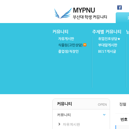
Skip Navigation
커뮤니티
주제별 커뮤니티
자유게시판
취업진로상담★
식물원(고민상담)
부대앞게시판
졸업생/직장인
BEST게시글
마이피누
공지사항
정렬
커뮤니티
OPEN
FAQ(자주묻는질문)
불성실강의후기
커뮤니티
번호
자유게시판