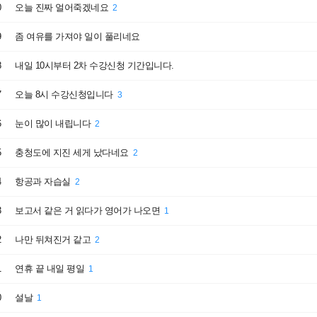
0
오늘 진짜 얼어죽겠네요
2
9
좀 여유를 가져야 일이 풀리네요
8
내일 10시부터 2차 수강신청 기간입니다.
7
오늘 8시 수강신청입니다
3
6
눈이 많이 내립니다
2
5
충청도에 지진 세게 났다네요
2
4
항공과 자습실
2
3
보고서 같은 거 읽다가 영어가 나오면
1
2
나만 뒤쳐진거 같고
2
1
연휴 끝 내일 평일
1
0
설날
1