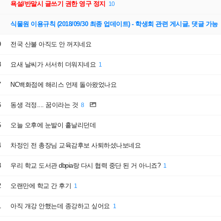
욕설/반말시 글쓰기 권한 영구 정지
10
식물원 이용규칙 (2018/09/30 최종 업데이트) - 학생회 관련 게시글, 댓글 가능
취업
시설이용
9
전국 산불 아직도 안 꺼지네요
맞춤법검사기
도서관좌석정보
8
요새 날씨가 서서히 더워지네요
이러닝(공무원강좌 등)
시설사용신청
1
순환버스노선/시간
7
NC백화점에 해리스 언제 돌아왔었나요
e-Book
6
동생 걱정.... 꿈이라는 것
8
5
오늘 오후에 눈발이 흩날리던데
4
차정인 전 총장님 교육감후보 사퇴하셨나보네요
3
우리 학교 도서관 dbpia랑 다시 협력 중단 된 거 아니죠?
1
2
오랜만에 학교 간 후기
1
1
아직 개강 안했는데 종강하고 싶어요
1