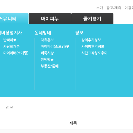
소개
광고/제휴
이용
커뮤니티
마이피누
즐겨찾기
남녀상열지사
동네방네
정보
반짝이♥
자유홍보
강의후기정보
사랑학개론
마이파티(소모임)♥
자취방후기정보
마이러버(소개팅)
벼룩시장
시간표작성도우미
헌책방★
부동산/룸메
검색
제목