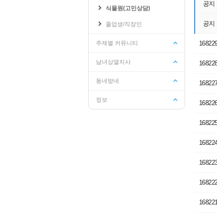
공지
식물원(고민상담)
공지
졸업생/직장인
학교관련
수강신청/성적
주제별 커뮤니티
16822
기숙사
교양교육원
남녀상열지사
인터넷증명발급
성적조회
16822
웹메일
수강신청/희망과목담기
동네방네
16822
학생지원시스템
수강편람
PLMS
수강가능학점조회
정보
16822
학교공지사항
학사일정
16822
16822
16822
16822
16822