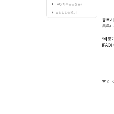
학교공지사항
FAQ(자주묻는질문)
학사일정
불성실강의후기
등록시작일
등록마
*바로가
[FAQ]
2