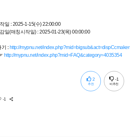
 : 2025-1-15(수) 22:00:00
감일(매칭시작일) :
2025-01-23(목) 00:00:00
기 :
http://mypnu.net/index.php?mid=bigsub&act=dispCcmaker
 ☞
http://mypnu.net/index.php?mid=FAQ&category=4035354
2
-1
추천
비추천
-1