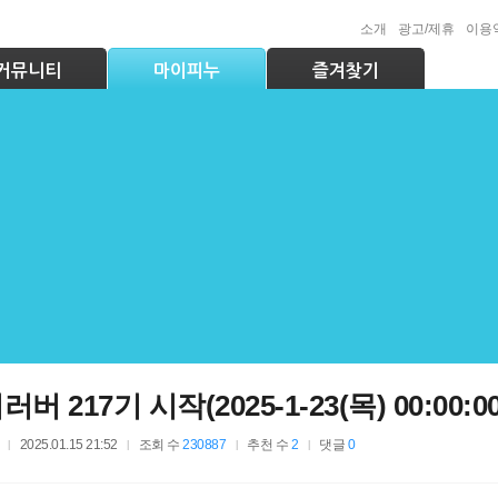
부동산/룸메
소개
광고/제휴
이용
커뮤니티
마이피누
즐겨찾기
취업
시설이용
맞춤법검사기
도서관좌석정보
버 217기 시작(2025-1-23(목) 00:00:0
이러닝(공무원강좌 등)
시설사용신청
순환버스노선/시간
2025.01.15 21:52
조회 수
230887
추천 수
2
댓글
0
e-Book