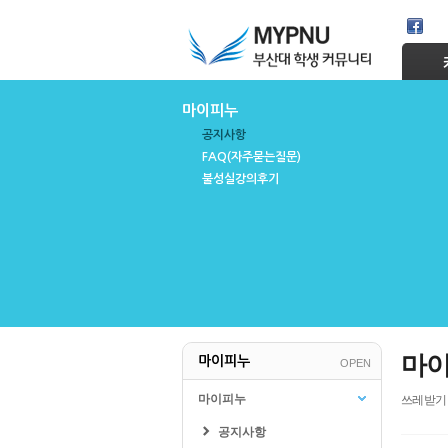
Skip Navigation
마이피누
공지사항
FAQ(자주묻는질문)
불성실강의후기
학교관련
수강신청/성적
기숙사
교양교육원
마이러
마이피누
OPEN
인터넷증명발급
성적조회
웹메일
수강신청/희망과목담기
마이피누
쓰레받기
학생지원시스템
수강편람
공지사항
PLMS
수강가능학점조회