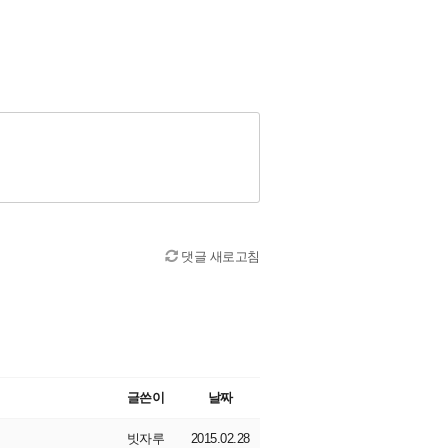
댓글 새로고침
글쓴이
날짜
빗자루
2015.02.28