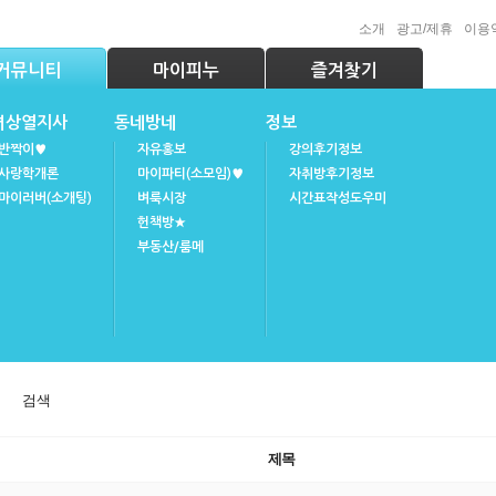
소개
광고/제휴
이용
커뮤니티
마이피누
즐겨찾기
녀상열지사
동네방네
정보
반짝이♥
자유홍보
강의후기정보
사랑학개론
마이파티(소모임)♥
자취방후기정보
마이러버(소개팅)
벼룩시장
시간표작성도우미
헌책방★
부동산/룸메
검색
제목