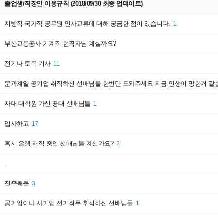
졸업생/직장인 이용규칙 (2018/09/30 최종 업데이트)
지방직-국가직 공무원 인사교류에 대해 궁금한 점이 있습니다.
1
취업
시설이용
부산교통공사 기계직 현직자님 계실까요?
맞춤법검사기
도서관좌석정보
전기나 토목 기사
이러닝(공무원강좌 등)
시설사용신청
11
순환버스노선/시간
문과계열 공기업 취직하신 선배님들 한번만 도와주세요 지금 인생이 망한거 같
e-Book
자대 대학원 가신 공대 선배님들
1
입사하고
17
혹시 은행 재직 중인 선배님들 계신가요?
2
.
진주동문
3
공기업이나 사기업 전기직무 취직하신 선배님들
1