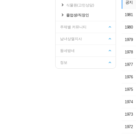
공지
식물원(고민상담)
1981
졸업생/직장인
학교관련
수강신청/성적
주제별 커뮤니티
1980
기숙사
교양교육원
남녀상열지사
인터넷증명발급
성적조회
1979
웹메일
수강신청/희망과목담기
동네방네
1978
학생지원시스템
수강편람
PLMS
수강가능학점조회
정보
1977
학교공지사항
학사일정
1976
1975
1974
1973
1972