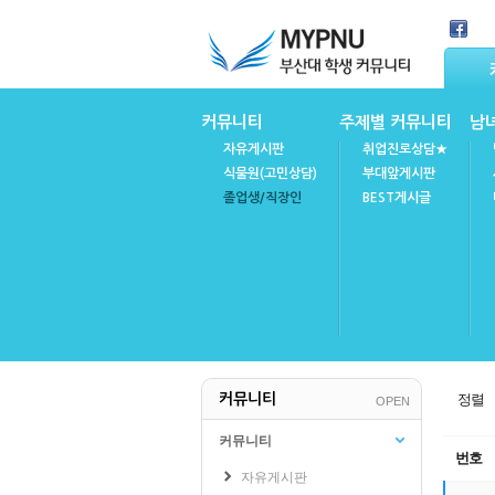
Skip Navigation
커뮤니티
주제별 커뮤니티
남
자유게시판
취업진로상담★
식물원(고민상담)
부대앞게시판
졸업생/직장인
BEST게시글
마이피누
공지사항
정렬
커뮤니티
OPEN
FAQ(자주묻는질문)
불성실강의후기
커뮤니티
번호
자유게시판