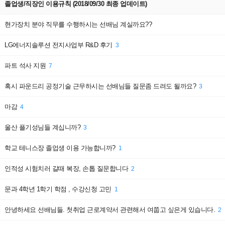
졸업생/직장인 이용규칙 (2018/09/30 최종 업데이트)
현가장치 분야 직무를 수행하시는 선배님 계실까요??
취업
시설이용
LG에너지솔루션 전지사업부 R&D 후기
3
맞춤법검사기
도서관좌석정보
파트 석사 지원
이러닝(공무원강좌 등)
시설사용신청
7
순환버스노선/시간
혹시 파운드리 공정기술 근무하시는 선배님들 질문좀 드려도 될까요?
3
e-Book
마감
4
울산 플기성님들 계십니까?
3
학교 테니스장 졸업생 이용 가능합니까?
1
인적성 시험치러 갈때 복장, 손톱 질문합니다
2
문과 4학년 1학기 학점 , 수강신청 고민
1
안녕하세요 선배님들. 첫취업 근로계약서 관련해서 여쭙고 싶은게 있습니다.
2