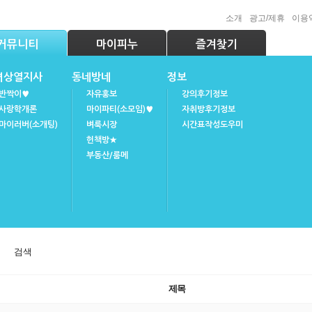
소개
광고/제휴
이용
커뮤니티
마이피누
즐겨찾기
녀상열지사
동네방네
정보
반짝이♥
자유홍보
강의후기정보
사랑학개론
마이파티(소모임)♥
자취방후기정보
마이러버(소개팅)
벼룩시장
시간표작성도우미
헌책방★
부동산/룸메
검색
제목