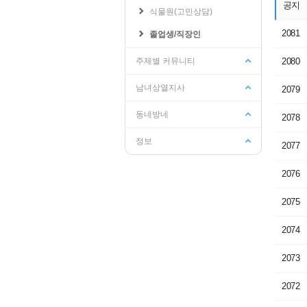
공지
식물원(고민상담)
2081
졸업생/직장인
학교관련
수강신청/성적
주제별 커뮤니티
2080
기숙사
교양교육원
남녀상열지사
인터넷증명발급
성적조회
2079
웹메일
수강신청/희망과목담기
동네방네
2078
학생지원시스템
수강편람
PLMS
수강가능학점조회
정보
2077
학교공지사항
학사일정
2076
2075
2074
2073
2072