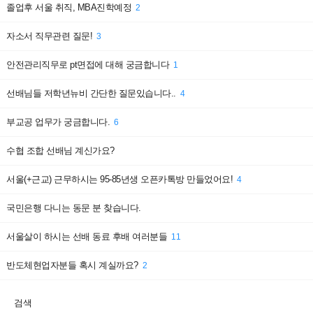
졸업후 서울 취직, MBA진학예정
2
자소서 직무관련 질문!
3
안전관리직무로 pt면접에 대해 궁금합니다
1
선배님들 저학년뉴비 간단한 질문있습니다..
4
부교공 업무가 궁금합니다.
6
수협 조합 선배님 계신가요?
서울(+근교) 근무하시는 95-85년생 오픈카톡방 만들었어요!
4
국민은행 다니는 동문 분 찾습니다.
서울살이 하시는 선배 동료 후배 여러분들
11
반도체현업자분들 혹시 계실까요?
2
검색