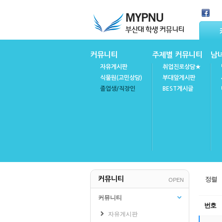
Skip Navigation
커뮤니티
주제별 커뮤니티
남
자유게시판
취업진로상담★
식물원(고민상담)
부대앞게시판
졸업생/직장인
BEST게시글
마이피누
공지사항
정렬
커뮤니티
OPEN
FAQ(자주묻는질문)
불성실강의후기
커뮤니티
번호
자유게시판