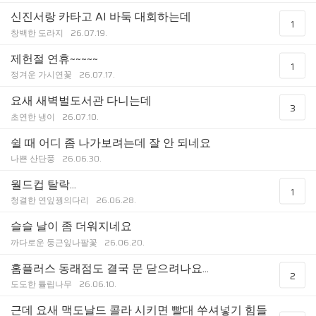
신진서랑 카타고 AI 바둑 대회하는데
1
창백한 도라지
26.07.19.
제헌절 연휴~~~~~
1
정겨운 가시연꽃
26.07.17.
요새 새벽벌도서관 다니는데
3
초연한 냉이
26.07.10.
쉴 때 어디 좀 나가보려는데 잘 안 되네요
나쁜 산단풍
26.06.30.
월드컵 탈락...
1
청결한 연잎꿩의다리
26.06.28.
슬슬 날이 좀 더워지네요
까다로운 둥근잎나팔꽃
26.06.20.
홈플러스 동래점도 결국 문 닫으려나요...
2
도도한 튤립나무
26.06.10.
근데 요새 맥도날드 콜라 시키면 빨대 쑤셔넣기 힘들