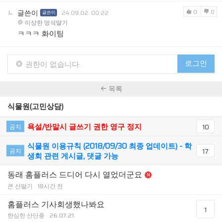
0
0
글쓴이
24.09.02. 00:22
글쓴이
이상한 멍석딸기
ㅋㅋㅋ 화이팅
로그인
권한이 없습니다.
목록
식물원(고민상담)
욕설/반말시 글쓰기 권한 영구 정지
공지
10
식물원 이용규칙 (2018/09/30 최종 업데이트) - 학
공지
17
생회 관련 게시글, 댓글 가능
동래 홈플러스 드디어 다시 열었더군요
N
큰 산딸기
18시간 전
홈플러스 기사회생했나봐요
1
한심한 산단풍
26.07.21.