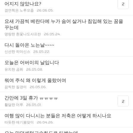
어지지 않았나요?
2
겸연쩍은 노루오줌
26.06.05.
요새 가끔씩 베란다에 누가 숨어 살거나 침입해 있는 꿈을
꾸는데
명랑한 흰꽃나도사프란
26.05.24.
다시 돌아온 노는날~~~~
신선한 히아신스
26.05.22.
오늘은 어버이의 날입니다
유치한 곰취
26.05.08.
뭐여 주식 왜 이렇게 올랐어여
끔찍한 질경이
26.05.06.
간만에 3일 휴가 ㅠㅠㅠㅠ
2
활달한 머루
26.05.01.
여행 많이 다니시는 분들은 저축은 어떻게 하시나요
따듯한 애기봄맞이
26.04.26.