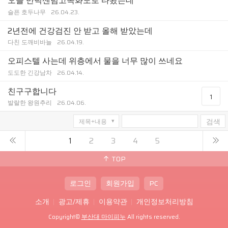
오늘 만덕센텀고속화도로 타봤는데
슬픈 호두나무
26.04.23.
2년전에 건강검진 안 받고 올해 받았는데
다친 도깨비바늘
26.04.19.
오피스텔 사는데 위층에서 물을 너무 많이 쓰네요
도도한 긴강남차
26.04.14.
친구구합니다
1
발랄한 왕원추리
26.04.06.
검색
1
2
3
4
5
TOP
로그인
회원가입
PC
소개
광고/제휴
이용약관
개인정보처리방침
Copyright©
부산대 마이피누
All rights reserved.